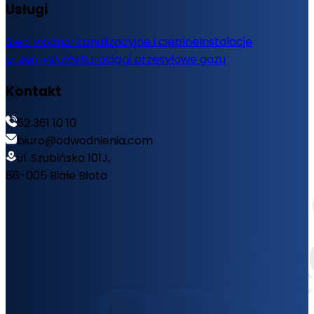
Usługi
Sieci wodno-kanalizacyjne i cieplne
Instalacje
przemysłowe
Rurociągi przesyłowe gazu
Kontakt
52 361 10 10
biuro@odwodnienia.com
ul. Szubińska 101J,
86-005 Białe Błota