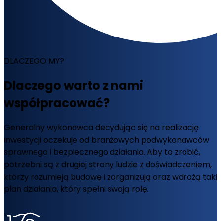
DLACZEGO MY?
Dlaczego warto z nami
współpracować?
Generalny wykonawca decydując się na realizację
inwestycji oczekuje od branżowych podwykonawców
sprawnego i bezpiecznego działania. Aby to zrobić,
potrzebni są z drugiej strony ludzie z doświadczeniem,
którzy rozumieją budowę i zorganizują oraz wdrożą taki
plan działania, który spełni swoją rolę.