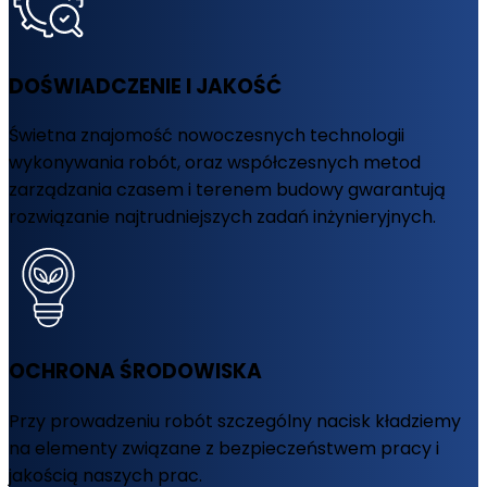
DOŚWIADCZENIE I JAKOŚĆ
Świetna znajomość nowoczesnych technologii
wykonywania robót, oraz współczesnych metod
zarządzania czasem i terenem budowy gwarantują
rozwiązanie najtrudniejszych zadań inżynieryjnych.
OCHRONA ŚRODOWISKA
Przy prowadzeniu robót szczególny nacisk kładziemy
na elementy związane z bezpieczeństwem pracy i
jakością naszych prac.