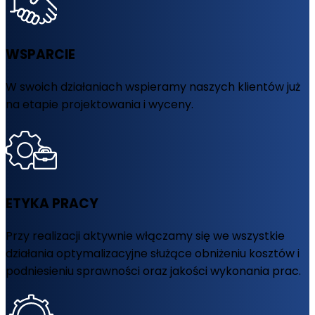
WSPARCIE
W swoich działaniach wspieramy naszych klientów już
na etapie projektowania i wyceny.
ETYKA PRACY
Przy realizacji aktywnie włączamy się we wszystkie
działania optymalizacyjne służące obniżeniu kosztów i
podniesieniu sprawności oraz jakości wykonania prac.